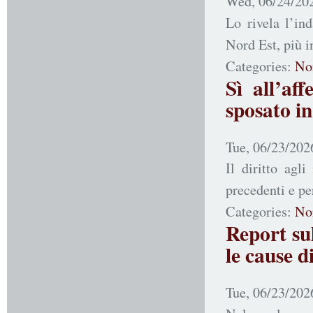
Wed, 06/24/202
Lo rivela l’in
Nord Est, più i
Categories:
No
Sì all’af
sposato i
Tue, 06/23/202
Il diritto agl
precedenti e pe
Categories:
No
Report sul
le cause d
Tue, 06/23/202