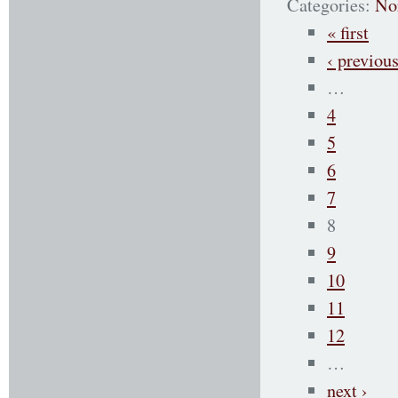
Categories:
No
« first
‹ previou
…
4
5
6
7
8
9
10
11
12
…
next ›