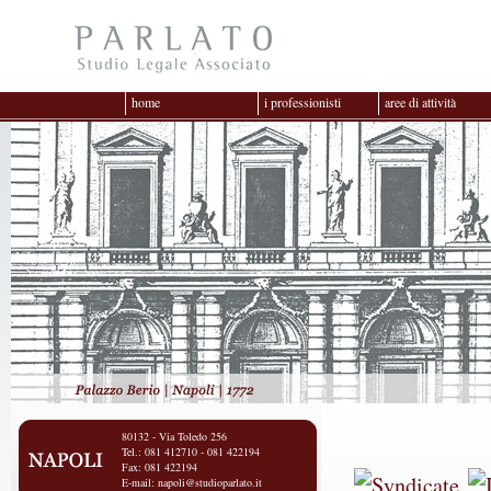
home
i professionisti
aree di attività
80132 - Via Toledo 256
Tel.: 081 412710 - 081 422194
Fax: 081 422194
E-mail:
napoli@studioparlato.it