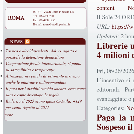
00187 - Via di Porta Pinciana n.6
Il Sole 24 ORE
Tel.: 06 6833700
Fax: 06 42391955
E-mail:
roma@studioparlato.it
URL:
https://
Updated:
2 hou
Librerie 
Tossico e alcoldipendenti: dal 21 agosto è
4 milioni 
possibile la detenzione domiciliare
Cooperazione fiscale internazionale, si punta
Fri, 06/26/2026
su sostenibilità e trasparenza
Attrazioni, nei parchi divertimento arrivano
L’incentivo si 
anche le mini-nave radiocomandate
editoriali. Pa
Il pass per i disabili cambia ancora, ecco come
sarà e come diventano le regole
svantaggiate o 
Ruderi, nel 2025 erano quasi 630mila: +129
Categories:
No
per cento rispetto al 2011
Paga la 
more
Sospeso il 