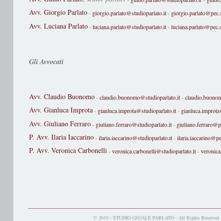
Avv. Giorgio Parlato
-
giorgio.parlato@studioparlato.it
-
giorgio.parlato@pec.s
Avv. Luciana Parlato
-
luciana.parlato@studioparlato.it
-
luciana.parlato@pec.s
Gli Avvocati
Avv. Claudio Buonomo
-
claudio.buonomo@studioparlato.it
-
claudio.buonom
Avv. Gianluca Improta
-
gianluca.improta@studioparlato.it
-
gianluca.improta
Avv. Giuliano Ferraro
-
giuliano.ferraro@studioparlato.it
-
giuliano.ferraro@pe
P. Avv. Ilaria Iaccarino
-
ilaria.iaccarino@studioparlato.it
-
ilaria.iaccarino@pe
P. Avv. Veronica Carbonelli
-
veronica.carbonelli@studioparlato.it
-
veronica
© 2010 - STUDIO LEGALE PARLATO - All Rights Reserved