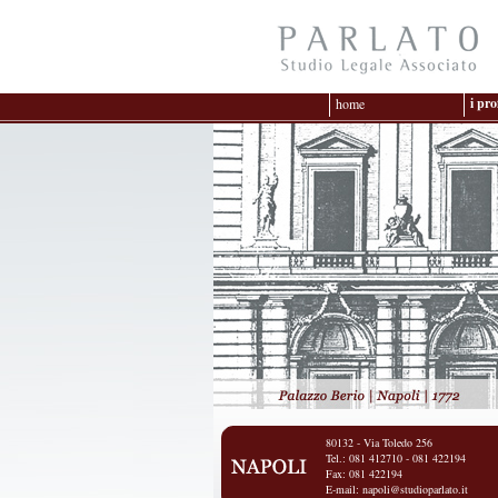
i pro
home
80132 - Via Toledo 256
Tel.: 081 412710 - 081 422194
Fax: 081 422194
E-mail:
napoli@studioparlato.it