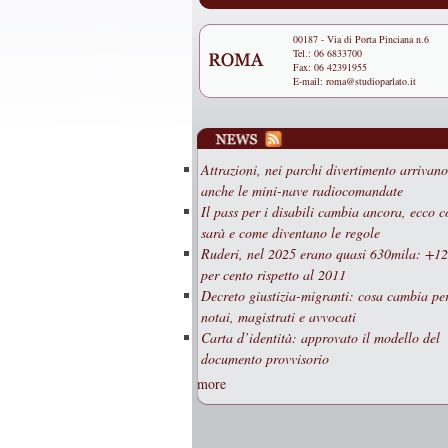
00187 - Via di Porta Pinciana n.6
Tel.: 06 6833700
Fax: 06 42391955
E-mail:
roma@studioparlato.it
Attrazioni, nei parchi divertimento arrivano
anche le mini-nave radiocomandate
Il pass per i disabili cambia ancora, ecco 
sarà e come diventano le regole
Ruderi, nel 2025 erano quasi 630mila: +1
per cento rispetto al 2011
Decreto giustizia-migranti: cosa cambia pe
notai, magistrati e avvocati
Carta d’identità: approvato il modello del
documento provvisorio
more