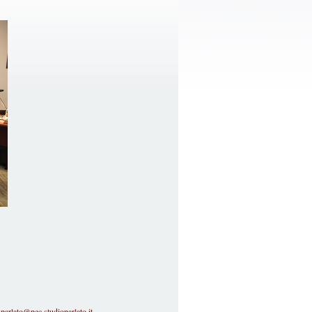
parlato@pec.studioparlato.it