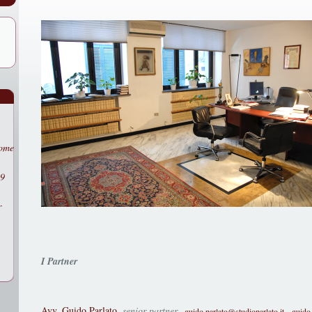
come
29
r
I Partner
Avv. Guido Parlato
,
senior partner
-
guido.parlato@studioparlato.it
-
guido.