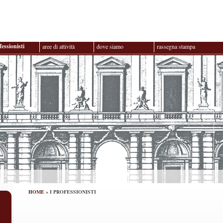
fessionisti
aree di attività
dove siamo
rassegna stampa
HOME
» I PROFESSIONISTI