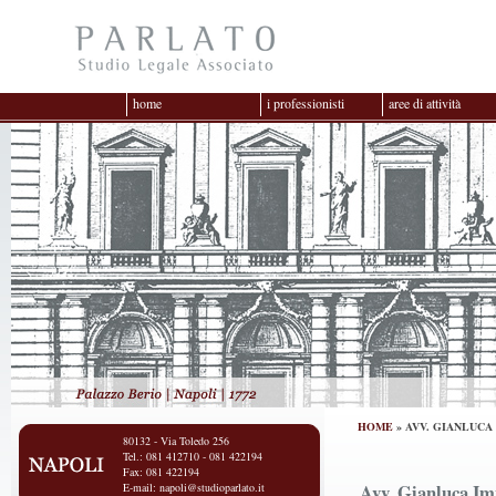
home
i professionisti
aree di attività
HOME
» AVV. GIANLUCA
80132 - Via Toledo 256
Tel.: 081 412710 - 081 422194
Fax: 081 422194
Avv. Gianluca Im
E-mail:
napoli@studioparlato.it