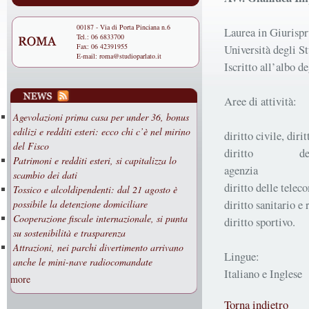
00187 - Via di Porta Pinciana n.6
Laurea in Giurisp
Tel.: 06 6833700
Fax: 06 42391955
Università degli S
E-mail:
roma@studioparlato.it
Iscritto all’albo d
Aree di attività:
Agevolazioni prima casa per under 36, bonus
edilizi e redditi esteri: ecco chi c’è nel mirino
diritto civile, dir
del Fisco
diritto d
Patrimoni e redditi esteri, si capitalizza lo
ag
scambio dei dati
diritto delle tele
Tossico e alcoldipendenti: dal 21 agosto è
diritto sanitario e
possibile la detenzione domiciliare
Cooperazione fiscale internazionale, si punta
diritto sportivo.
su sostenibilità e trasparenza
Attrazioni, nei parchi divertimento arrivano
Lingue:
anche le mini-nave radiocomandate
Italiano e Inglese
more
Torna indietro