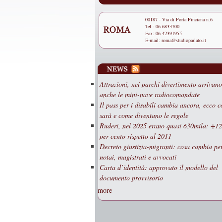
00187 - Via di Porta Pinciana n.6
Tel.: 06 6833700
Fax: 06 42391955
E-mail:
roma@studioparlato.it
Attrazioni, nei parchi divertimento arrivano
anche le mini-nave radiocomandate
Il pass per i disabili cambia ancora, ecco 
sarà e come diventano le regole
Ruderi, nel 2025 erano quasi 630mila: +1
per cento rispetto al 2011
Decreto giustizia-migranti: cosa cambia pe
notai, magistrati e avvocati
Carta d’identità: approvato il modello del
documento provvisorio
more