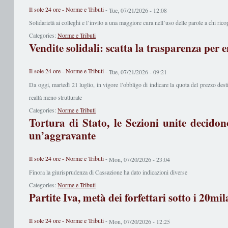
Il sole 24 ore - Norme e Tributi
-
Tue, 07/21/2026 - 12:08
Solidarietà ai colleghi e l’invito a una maggiore cura nell’uso delle parole a chi ricop
Categories:
Norme e Tributi
Vendite solidali: scatta la trasparenza per e
Il sole 24 ore - Norme e Tributi
-
Tue, 07/21/2026 - 09:21
Da oggi, martedì 21 luglio, in vigore l’obbligo di indicare la quota del prezzo destin
realtà meno strutturate
Categories:
Norme e Tributi
Tortura di Stato, le Sezioni unite decido
un’aggravante
Il sole 24 ore - Norme e Tributi
-
Mon, 07/20/2026 - 23:04
Finora la giurisprudenza di Cassazione ha dato indicazioni diverse
Categories:
Norme e Tributi
Partite Iva, metà dei forfettari sotto i 20mil
Il sole 24 ore - Norme e Tributi
-
Mon, 07/20/2026 - 12:25