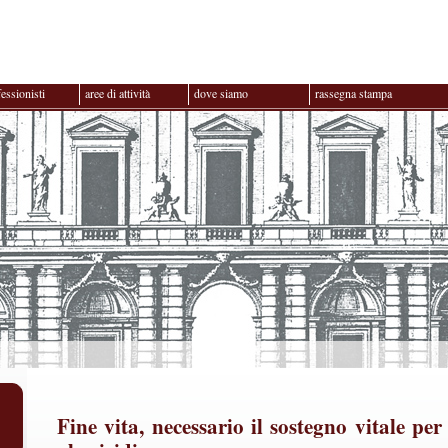
fessionisti
aree di attività
dove siamo
rassegna stampa
Fine vita, necessario il sostegno vitale per