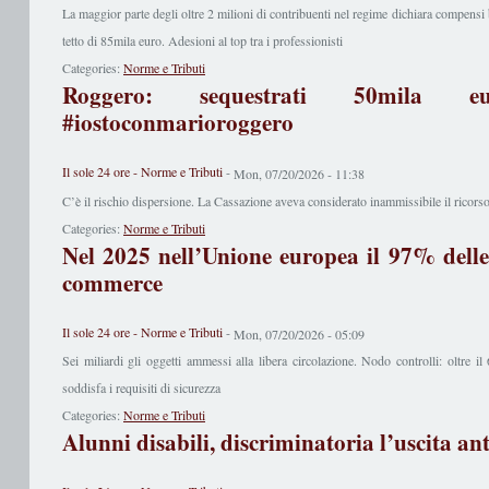
La maggior parte degli oltre 2 milioni di contribuenti nel regime dichiara compensi
tetto di 85mila euro. Adesioni al top tra i professionisti
Categories:
Norme e Tributi
Roggero: sequestrati 50mila e
#iostoconmarioroggero
Il sole 24 ore - Norme e Tributi
-
Mon, 07/20/2026 - 11:38
C’è il rischio dispersione. La Cassazione aveva considerato inammissibile il ricorso
Categories:
Norme e Tributi
Nel 2025 nell’Unione europea il 97% delle 
commerce
Il sole 24 ore - Norme e Tributi
-
Mon, 07/20/2026 - 05:09
Sei miliardi gli oggetti ammessi alla libera circolazione. Nodo controlli: oltre il
soddisfa i requisiti di sicurezza
Categories:
Norme e Tributi
Alunni disabili, discriminatoria l’uscita an