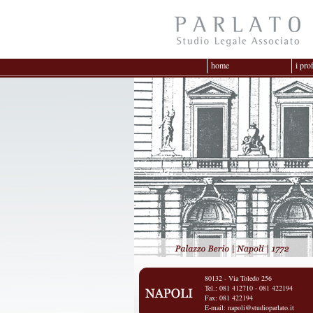
home
i pro
80132 - Via Toledo 256
Tel.: 081 412710 - 081 422194
Fax: 081 422194
E-mail:
napoli@studioparlato.it