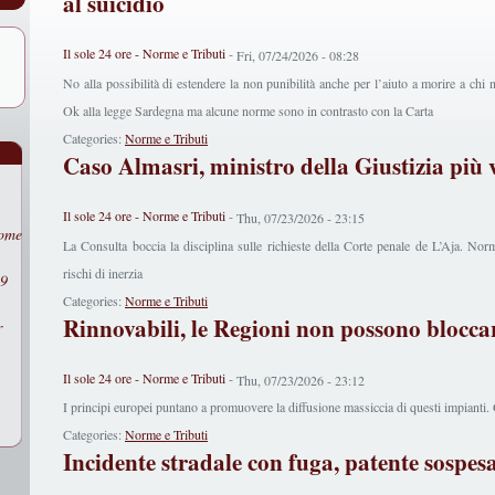
al suicidio
Il sole 24 ore - Norme e Tributi
-
Fri, 07/24/2026 - 08:28
No alla possibilità di estendere la non punibilità anche per l’aiuto a morire a chi 
Ok alla legge Sardegna ma alcune norme sono in contrasto con la Carta
Categories:
Norme e Tributi
Caso Almasri, ministro della Giustizia più 
Il sole 24 ore - Norme e Tributi
-
Thu, 07/23/2026 - 23:15
come
La Consulta boccia la disciplina sulle richieste della Corte penale de L’Aja. Norm
rischi di inerzia
29
Categories:
Norme e Tributi
Rinnovabili, le Regioni non possono bloccar
r
Il sole 24 ore - Norme e Tributi
-
Thu, 07/23/2026 - 23:12
I principi europei puntano a promuovere la diffusione massiccia di questi impianti. Gl
Categories:
Norme e Tributi
Incidente stradale con fuga, patente sospesa