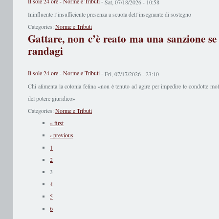
Il sole 24 ore - Norme e Tributi
-
Sat, 07/18/2026 - 10:58
Ininfluente l’insufficiente presenza a scuola dell’insegnante di sostegno
Categories:
Norme e Tributi
Gattare, non c’è reato ma una sanzione se i
randagi
Il sole 24 ore - Norme e Tributi
-
Fri, 07/17/2026 - 23:10
Chi alimenta la colonia felina «non è tenuto ad agire per impedire le condotte mol
del potere giuridico»
Categories:
Norme e Tributi
« first
‹ previous
1
2
3
4
5
6